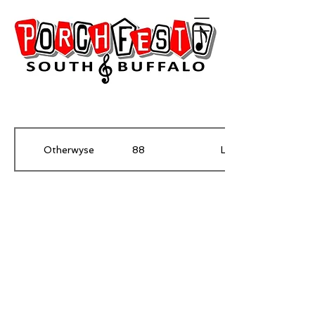
Otherwyse
88
Lakewood